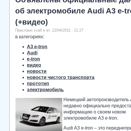
об электромобиле Audi A3 e-t
(+видео)
Прислано sva8 в вт, 12/04/2011 - 21:27
в категориях:
A3 e-tron
Audi
e-tron
видео
новости
новости чистого транспорта
прототип
электромобиль
Немецкий автопроизводитель 
недавно официально предост
информацию о своем новом
электромобиле A3 e-tron.
Audi A3 e-tron – это переднеп