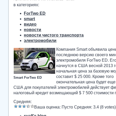
в категориях:
ForTwo ED
smart
видео
новости
новости чистого транспорта
электромобили
Компания Smart объявила цен
последнюю версию своего ми
электромобиля ForTwo ED. Ег
начнутся в США весной 2013 г
начальная цена за базовую м
составит $ 25 000. Кроме того
Smart ForTwo ED
окончательная цена будет еще
США для покупателей электромобилей действует ф
налоговый кредит возмещающий $ 7 500 стоимости п
Средняя:
Ваша оценка:
Пусто
Средняя:
3.4
(
8
votes)
sva8's blog