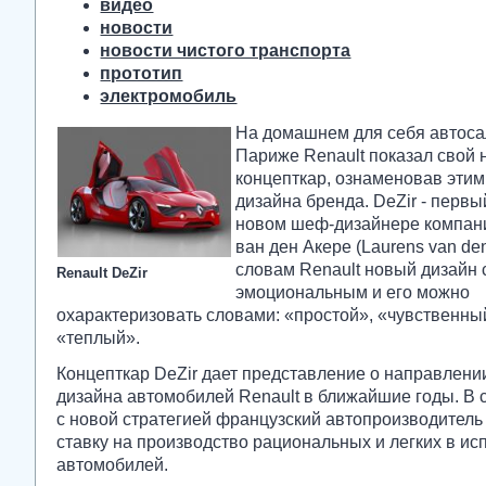
видео
новости
новости чистого транспорта
прототип
электромобиль
На домашнем для себя автоса
Париже Renault показал свой
концепткар, ознаменовав этим
дизайна бренда. DeZir - первы
новом шеф-дизайнере компан
ван ден Акере (Laurens van den
словам Renault новый дизайн 
Renault DeZir
эмоциональным и его можно
охарактеризовать словами: «простой», «чувственны
«теплый».
Концепткар DeZir дает представление о направлени
дизайна автомобилей Renault в ближайшие годы. В 
с новой стратегией французский автопроизводитель
ставку на производство рациональных и легких в и
автомобилей.