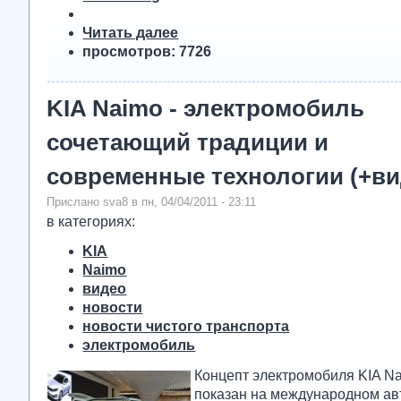
Читать далее
просмотров: 7726
KIA Naimo - электромобиль
сочетающий традиции и
современные технологии (+ви
Прислано sva8 в пн, 04/04/2011 - 23:11
в категориях:
KIA
Naimo
видео
новости
новости чистого транспорта
электромобиль
Концепт электромобиля KIA N
показан на международном ав