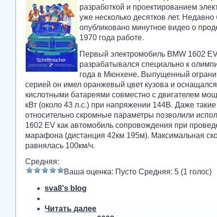
разработкой и проектированием эле
уже несколько десятков лет. Недавно
опубликовано минутное видео о прод
1970 года работе.
Первый электромобиль BMW 1602 E
разрабатывался специально к олимп
года в Мюнхене. Выпущенный огран
серией он имел оранжевый цвет кузова и оснащался
кислотными батареями совместно с двигателем мо
кВт (около 43 л.с.) при напряжении 144В. Даже такие
относительно скромные параметры позволили испол
1602 EV как автомобиль сопровождения при провед
марафона (дистанция 42км 195м). Максимальная ск
равнялась 100км/ч.
Средняя:
Ваша оценка:
Пусто
Средняя:
5
(
1
голос)
sva8's blog
Читать далее