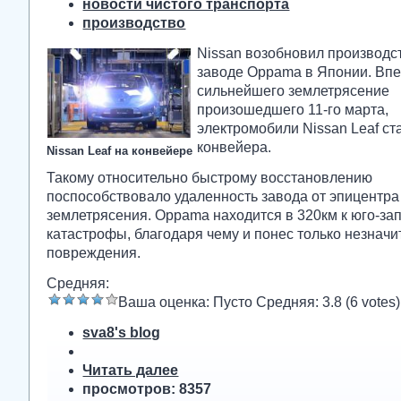
новости чистого транспорта
производство
Nissan возобновил производс
заводе Oppama в Японии. Впе
сильнейшего землетрясение
произошедшего 11-го марта,
электромобили Nissan Leaf ст
конвейера.
Nissan Leaf на конвейере
Такому относительно быстрому восстановлению
поспособствовало удаленность завода от эпицентра
землетрясения. Oppama находится в 320км к юго-зап
катастрофы, благодаря чему и понес только незнач
повреждения.
Средняя:
Ваша оценка:
Пусто
Средняя:
3.8
(
6
votes)
sva8's blog
Читать далее
просмотров: 8357