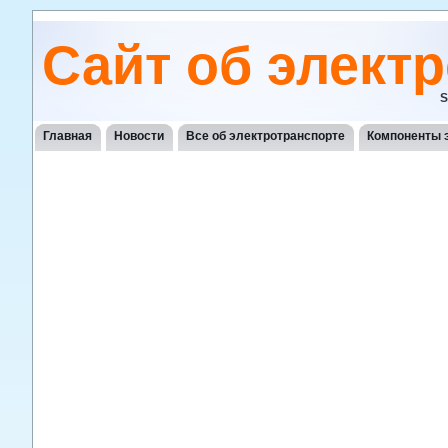
Сайт об элект
S
Главная
Новости
Все об электротранспорте
Компоненты 