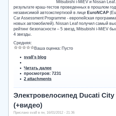
Mitsubishi i-MiEV и Nissan Leaf
результате краш-тестов проведенных в прошлом го
независимой автоэкспертизой в лице
EuroNCAP
(Eu
Car Assessment Programme - европейская программ
новых автомобилей). Nissan Leaf получил самый вы
рейтинг безопасности – 5 звезд, Mitsubishi i-MiEV бы
4 звезды.
Средняя:
Ваша оценка:
Пусто
sva8's blog
Читать далее
просмотров: 7231
2 attachments
Электровелосипед Ducati City 
(+видео)
Прислано sva8 в пн, 16/01/2012 - 21:36