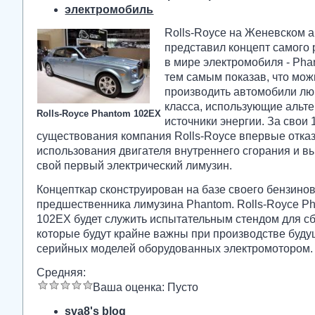
электромобиль
Rolls-Royce на Женевском 
представил концепт самого
в мире электромобиля - Pha
тем самым показав, что мо
производить автомобили лю
класса, использующие альт
Rolls-Royce Phantom 102EX
источники энергии. За свои 
существования компания Rolls-Royce впервые отказ
использования двигателя внутреннего сгорания и в
свой первый электрический лимузин.
Концепткар сконструирован на базе своего бензино
предшественника лимузина Phantom. Rolls-Royce P
102EX будет служить испытательным стендом для с
которые будут крайне важны при производстве буд
серийных моделей оборудованных электромотором.
Средняя:
Ваша оценка:
Пусто
sva8's blog