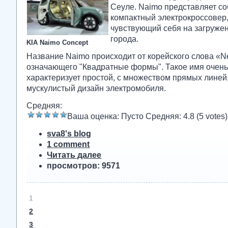
Сеуле. Naimo представляет с
компактный электрокроссовер
чувствующий себя на загруже
города.
KIA Naimo Concept
Название Naimo происходит от корейского слова «
означающего "Квадратные формы". Такое имя очень
характеризует простой, с множеством прямых линей
мускулистый дизайн электромобиля.
Средняя:
Ваша оценка:
Пусто
Средняя:
4.8
(
5
votes)
sva8's blog
1 comment
Читать далее
просмотров: 9571
1
2
3