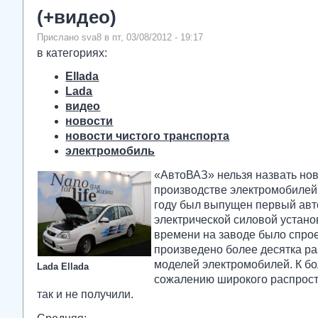
(+видео)
Прислано sva8 в пт, 03/08/2012 - 19:17
в категориях:
Ellada
Lada
видео
новости
новости чистого транспорта
электромобиль
«АвтоВАЗ» нельзя назвать но
производстве электромобилей
году был выпущен первый авт
электрической силовой установ
времени на заводе было спро
произведено более десятка р
моделей электромобилей. К б
Lada Ellada
сожалению широкого распрос
так и не получили.