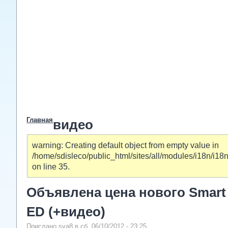
Главная
видео
warning: Creating default object from empty value in
/home/sdisleco/public_html/sites/all/modules/i18n/i
on line 35.
Объявлена цена нового Smart
ED (+видео)
Прислано sva8 в сб, 06/10/2012 - 23:25