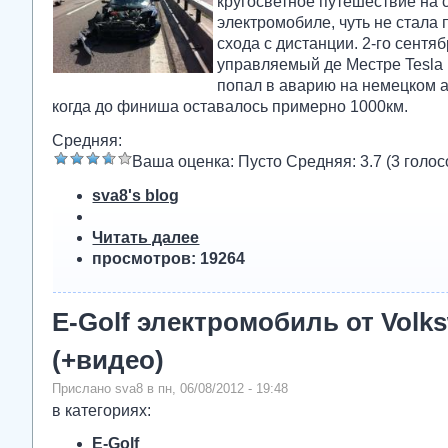
кругосветное путешествие на
электромобиле, чуть не стала 
схода с дистанции. 2-го сентя
управляемый де Местре Tesla 
попал в аварию на немецком 
когда до финиша оставалось примерно 1000км.
Средняя:
Ваша оценка:
Пусто
Средняя:
3.7
(
3
голос
sva8's blog
Читать далее
просмотров: 19264
E-Golf электромобиль от Volk
(+видео)
Прислано sva8 в пн, 06/08/2012 - 19:48
в категориях:
E-Golf