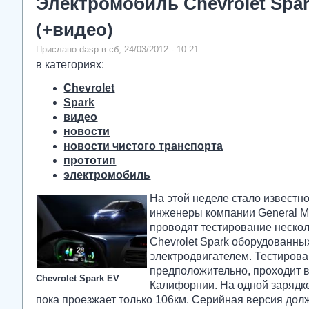
Электромобиль Chevrolet Spar
(+видео)
Прислано dasp в сб, 24/03/2012 - 10:21
в категориях:
Chevrolet
Spark
видео
новости
новости чистого транспорта
прототип
электромобиль
На этой неделе стало известно
инженеры компании General M
проводят тестирование неско
Chevrolet Spark оборудованны
электродвигателем. Тестирова
предположительно, проходит 
Chevrolet Spark EV
Калифорнии. На одной зарядк
пока проезжает только 106км. Серийная версия дол