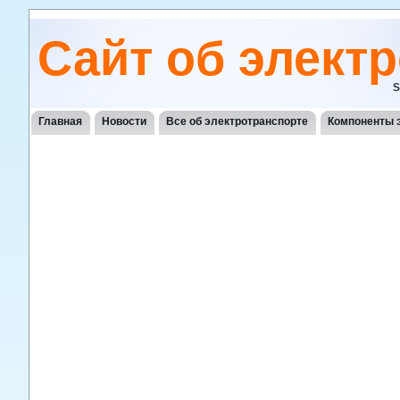
Сайт об элект
S
Главная
Новости
Все об электротранспорте
Компоненты 