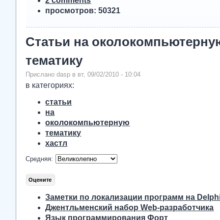
2 comments
просмотров: 50321
Статьи на околокомпьютерну
тематику
Прислано dasp в вт, 09/02/2010 - 10:04
в категориях:
cтатьи
на
околокомпьютерную
тематику
хастл
Средняя:
Заметки по локализации программ на Delph
Джентльменский набор Web-разработчика
Язык программирования Форт