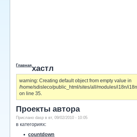
Главная
хастл
warning: Creating default object from empty value in
/home/sdisleco/public_html/sites/all/modules/i18n/i
on line 35.
Проекты автора
Прислано dasp в вт, 09/02/2010 - 10:05
в категориях:
countdown