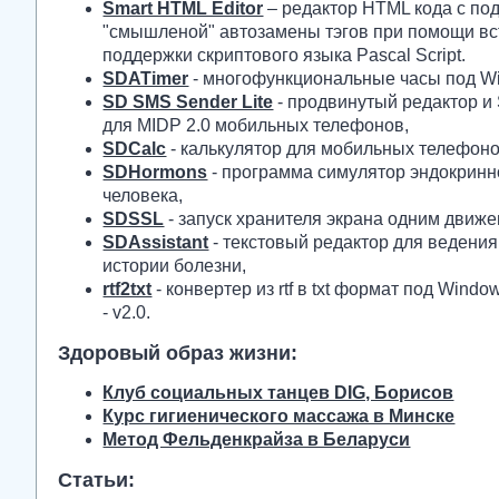
Smart HTML Editor
– редактор HTML кода с по
"смышленой" автозамены тэгов при помощи в
поддержки скриптового языка Pascal Script.
SDATimer
- многофункциональные часы под W
SD SMS Sender Lite
- продвинутый редактор и
для MIDP 2.0 мобильных телефонов,
SDCalc
- калькулятор для мобильных телефоно
SDHormons
- программа симулятор эндокрин
человека,
SDSSL
- запуск хранителя экрана одним движ
SDAssistant
- текстовый редактор для ведения
истории болезни,
rtf2txt
- конвертер из rtf в txt формат под Window
- v2.0.
Здоровый образ жизни:
Клуб социальных танцев DIG, Борисов
Курс гигиенического массажа в Минске
Метод Фельденкрайза в Беларуси
Статьи: