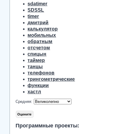
sdatimer
SDSSL
timer
дмитрий
калькулятор
мобильных
обратным
отсчетом
спицын
таймер
танцы
телефонов
трингометрические
функции
хастл
Средняя:
Программные проекты: